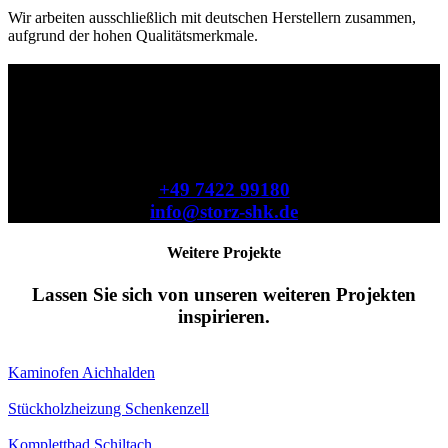
Wir arbeiten ausschließlich mit deutschen Herstellern zusammen,
aufgrund der hohen Qualitätsmerkmale.
BEREIT FÜR IHREN
KAMINOFEN?
Rufen Sie uns an!
+49 7422 99180
info@storz-shk.de
Weitere Projekte
Lassen Sie sich von unseren weiteren Projekten
inspirieren.
Kaminofen Aichhalden
Stückholzheizung Schenkenzell
Komplettbad Schiltach