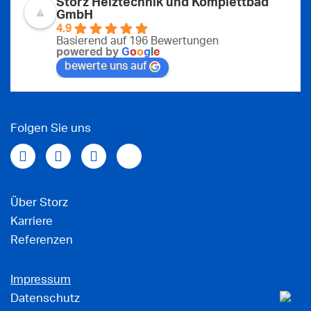
Storz Heiztechnik und Komplettbad
GmbH
4.9
Basierend auf 196 Bewertungen
powered by
G
o
o
g
l
e
bewerte uns auf
Folgen Sie uns
Über Storz
Karriere
Referenzen
Impressum
Datenschutz