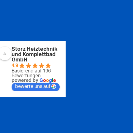
Storz Heiztechnik
und Komplettbad
GmbH
4.9
Basierend auf 196
Bewertungen
powered by
G
o
o
g
l
e
bewerte uns auf